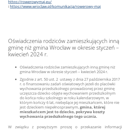
https://rowerowymaj.eu/
i
https://www.wroclaw.pl/komunikacja/rowerowy-maj
Oświadczenia rodziców zamieszkujących inną
gminę niż gmina Wrocław w okresie styczeń –
kwiecień 2024 r.
Oświadczenia rodziców zamieszkujących inną gminę niż
gmina Wrocław w okresie styczeń – kwiecień 2024 r.
Zgodnie z art. 50 ust. 2 ustawy z dnia 27 października 2017
r. o finansowaniu zadań oświatowych jeżeli do placówki
wychowania przedszkolnego prowadzonej przez gminę
uczęszcza dziecko objęte wychowaniem przedszkolnym
do końca roku szkolnego w roku kalendarzowym, w
którym kończy 6 lat, niebędące jej mieszkańcem, które nie
jest dzieckiem niepełnosprawnym,
gmina, której
mieszkańcem jest to dziecko, pokrywa koszty
wychowania przedszkolnego tego ucznia.
W związku z powyższym proszę o przekazanie informacji