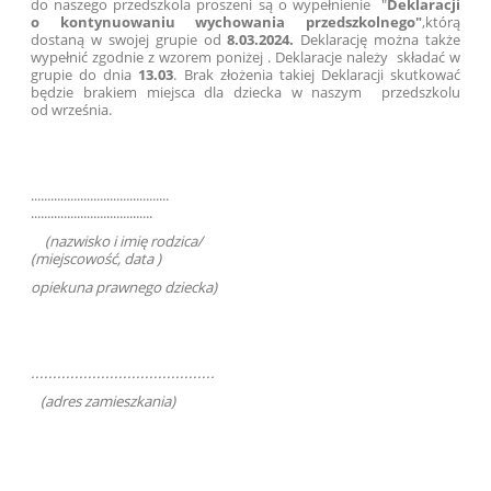
do naszego przedszkola proszeni są o wypełnienie "
Deklaracji
o kontynuowaniu
wychowania przedszkolnego"
,którą
dostaną w swojej grupie od
8.03.2024.
Deklarację można także
wypełnić zgodnie z wzorem poniżej . Deklaracje należy składać w
grupie do dnia
13.03
. Brak złożenia takiej Deklaracji skutkować
będzie brakiem miejsca dla dziecka w naszym przedszkolu
od września.
..........................................
.....................................
(nazwisko i imię rodzica/
(miejscowość, data )
opiekuna prawnego dziecka)
..........................................
(adres zamieszkania)