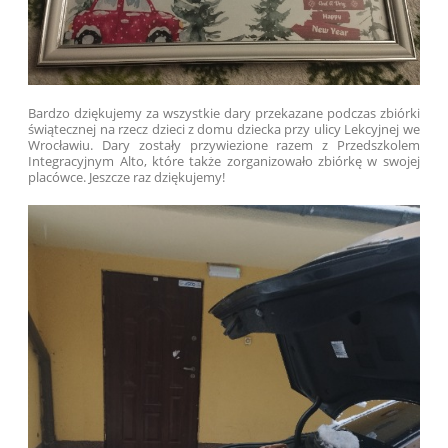
Bardzo dziękujemy za wszystkie dary przekazane podczas zbiórki
świątecznej na rzecz dzieci z domu dziecka przy ulicy Lekcyjnej we
Wrocławiu. Dary zostały przywiezione razem z Przedszkolem
Integracyjnym Alto, które także zorganizowało zbiórkę w swojej
placówce. Jeszcze raz dziękujemy!