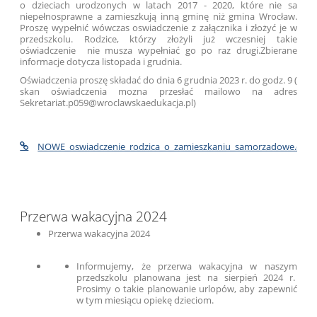
o dzieciach urodzonych w latach 2017 - 2020, które nie sa
niepełnosprawne a zamieszkują inną gminę niż gmina Wrocław.
Proszę wypełnić wówczas oswiadczenie z załącznika i złożyć je w
przedszkolu. Rodzice, którzy złożyli już wczesniej takie
oświadczenie nie musza wypełniać go po raz drugi.Zbierane
informacje dotycza listopada i grudnia.
Oświadczenia proszę składać do dnia 6 grudnia 2023 r. do godz. 9 (
skan oświadczenia mozna przesłać mailowo na adres
Sekretariat.p059@wroclawskaedukacja.pl)
NOWE_oswiadczenie_rodzica_o_zamieszkaniu_samorzadowe.doc
Przerwa wakacyjna 2024
Przerwa wakacyjna 2024
Informujemy, że przerwa wakacyjna w naszym
przedszkolu planowana jest na sierpień 2024 r.
Prosimy o takie planowanie urlopów, aby zapewnić
w tym miesiącu opiekę dzieciom.