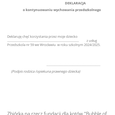
DEKLARACJA
o kontynuowaniu wychowania przedszkolnego
Deklaruję chęć korzystania przez moje dziecko
............................................................................................. z usług
Przedszkola nr 59 we Wrocławiu w roku szkolnym 2024/2025.
………………………………………………………
(Podpis rodzica /opiekuna prawnego dziecka)
Zbiórka na rzecz fundacji dla kotów "Bubble of