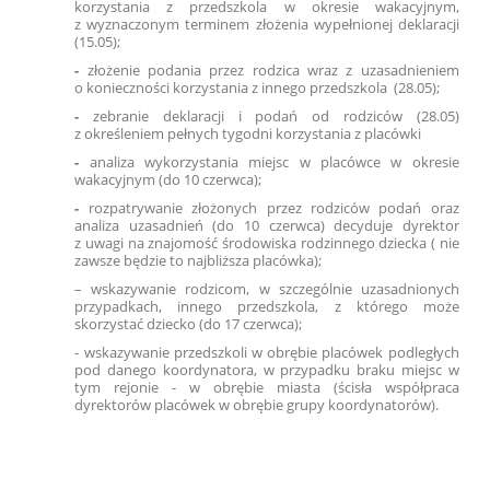
korzystania z przedszkola w okresie wakacyjnym,
z wyznaczonym terminem złożenia wypełnionej deklaracji
(15.05);
-
złożenie podania przez rodzica wraz z uzasadnieniem
o konieczności korzystania z innego przedszkola (28.05);
-
zebranie deklaracji i podań od rodziców (28.05)
z określeniem pełnych tygodni korzystania z placówki
-
analiza wykorzystania miejsc w placówce w okresie
wakacyjnym (do 10 czerwca);
-
rozpatrywanie złożonych przez rodziców podań oraz
analiza uzasadnień (do 10 czerwca) decyduje dyrektor
z uwagi na znajomość środowiska rodzinnego dziecka ( nie
zawsze będzie to najbliższa placówka);
– wskazywanie rodzicom, w szczególnie uzasadnionych
przypadkach, innego przedszkola, z którego może
skorzystać dziecko (do 17 czerwca);
- wskazywanie przedszkoli w obrębie placówek podległych
pod danego koordynatora, w przypadku braku miejsc w
tym rejonie - w obrębie miasta (ścisła współpraca
dyrektorów placówek w obrębie grupy koordynatorów).