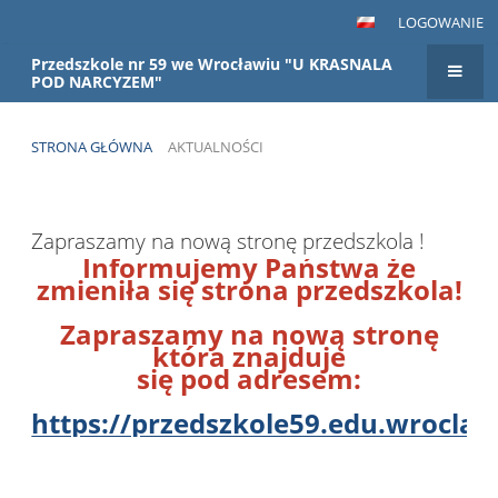
LOGOWANIE
Przedszkole nr 59 we Wrocławiu "U KRASNALA
POD NARCYZEM"
STRONA GŁÓWNA
AKTUALNOŚCI
Aktualności
Zapraszamy na nową stronę przedszkola !
Informujemy Państwa że
zmieniła się strona przedszkola!
Zapraszamy na nową stronę
która znajduje
się pod adresem:
https://przedszkole59.edu.wroclaw