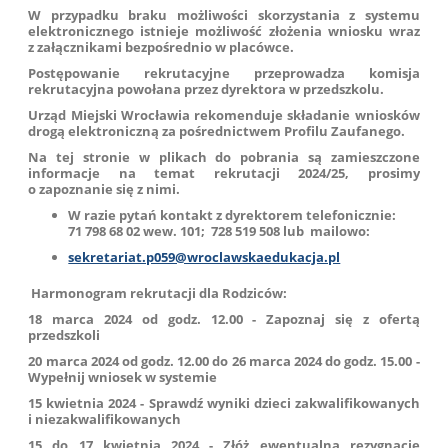
W przypadku braku możliwości skorzystania z systemu
elektronicznego istnieje możliwość złożenia wniosku wraz
z załącznikami bezpośrednio w placówce.
Postępowanie rekrutacyjne przeprowadza komisja
rekrutacyjna powołana przez dyrektora w przedszkolu.
U
rząd
Miejski
Wrocławia rekomenduje składanie wniosków
drogą
elektroniczną za pośrednictwem Profilu Zaufanego.
Na tej stronie w plikach do pobrania są zamieszczone
informacje na temat rekrutacji 2024/25, prosimy
o zapoznanie się z nimi.
W razie pytań kontakt z dyrektorem telefonicznie:
71 798 68 02 wew. 101; 728 519 508 lub mailowo:
sekretariat.p059@wroclawskaedukacja.pl
Harmonogram rekrutacji dla Rodziców:
18 marca 2024 od godz. 12.00 - Zapoznaj się z ofertą
przedszkoli
20 marca 2024 od godz. 12.00 do 26 marca 2024 do godz. 15.00 -
Wypełnij wniosek w systemie
15 kwietnia 2024 - Sprawdź wyniki dzieci zakwalifikowanych
i niezakwalifikowanych
15 do 17 kwietnia 2024 - Złóż ewentualną rezygnację